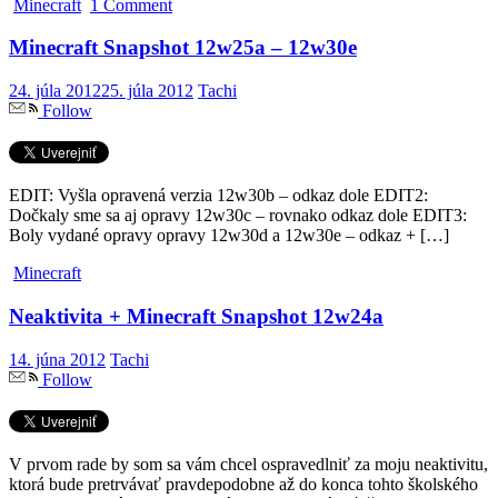
Minecraft
1 Comment
Minecraft Snapshot 12w25a – 12w30e
24. júla 2012
25. júla 2012
Tachi
Follow
EDIT: Vyšla opravená verzia 12w30b – odkaz dole EDIT2:
Dočkaly sme sa aj opravy 12w30c – rovnako odkaz dole EDIT3:
Boly vydané opravy opravy 12w30d a 12w30e – odkaz + […]
Minecraft
Neaktivita + Minecraft Snapshot 12w24a
14. júna 2012
Tachi
Follow
V prvom rade by som sa vám chcel ospravedlniť za moju neaktivitu,
ktorá bude pretrvávať pravdepodobne až do konca tohto školského