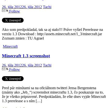
26. júla 2012
26. júla 2012
Tachi
Follow
Ako som predpokladal, tak sa aj stalo!!! Práve vyšiel Prerelease na
verziu 1.3 Download : http://assets.minecraft.net/1_3/minecraft.jar
Zoznam zmien : TU Agrael
Minecraft
Minecraft 1.3 screenshot
26. júla 2012
26. júla 2012
Tachi
Follow
Pred pár minútami sa na oficiálnom twitteri Jensa Bergenstena
(známy ako „Jeb_“) screenshot minecraftu 1.3, čo poukazuje na to,
že je všetko pripravené. Predpokladám, že ešte dnes vyjde Minecraft
1.3 prerelease a s ním […]