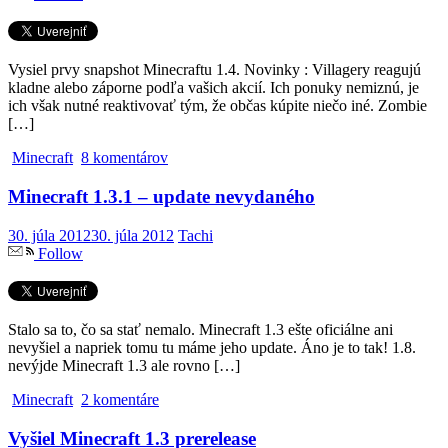
Vysiel prvy snapshot Minecraftu 1.4. Novinky : Villagery reagujú
kladne alebo záporne podľa vašich akcií. Ich ponuky nemiznú, je
ich však nutné reaktivovať tým, že občas kúpite niečo iné. Zombie
[…]
Minecraft
8 komentárov
Minecraft 1.3.1 – update nevydaného
30. júla 2012
30. júla 2012
Tachi
Follow
Stalo sa to, čo sa stať nemalo. Minecraft 1.3 ešte oficiálne ani
nevyšiel a napriek tomu tu máme jeho update. Áno je to tak! 1.8.
nevýjde Minecraft 1.3 ale rovno […]
Minecraft
2 komentáre
Vyšiel Minecraft 1.3 prerelease