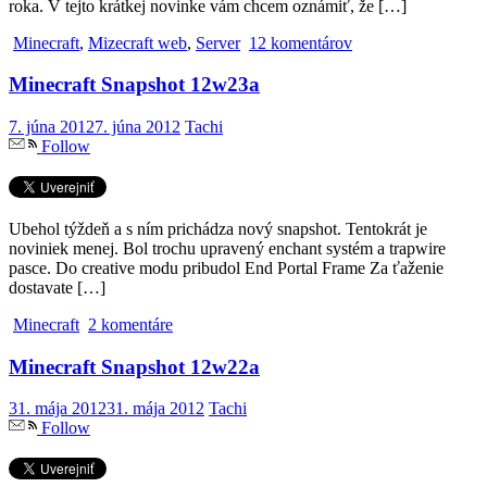
roka. V tejto krátkej novinke vám chcem oznámiť, že […]
Minecraft
,
Mizecraft web
,
Server
12 komentárov
Minecraft Snapshot 12w23a
7. júna 2012
7. júna 2012
Tachi
Follow
Ubehol týždeň a s ním prichádza nový snapshot. Tentokrát je
noviniek menej. Bol trochu upravený enchant systém a trapwire
pasce. Do creative modu pribudol End Portal Frame Za ťaženie
dostavate […]
Minecraft
2 komentáre
Minecraft Snapshot 12w22a
31. mája 2012
31. mája 2012
Tachi
Follow