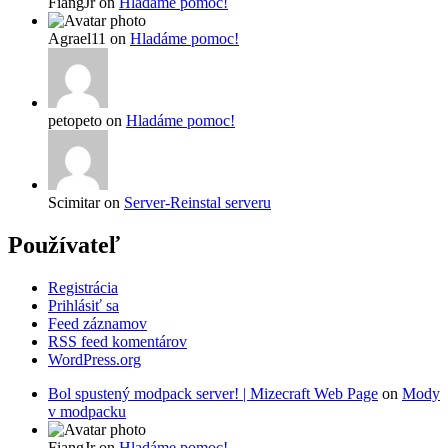
FiangJr on
Hladáme pomoc!
Agrael11 on
Hladáme pomoc!
petopeto on
Hladáme pomoc!
Scimitar on
Server-Reinstal serveru
Používateľ
Registrácia
Prihlásiť sa
Feed záznamov
RSS feed komentárov
WordPress.org
Bol spustený modpack server! | Mizecraft Web Page
on
Mody
v modpacku
FiangJr on
Hladáme pomoc!